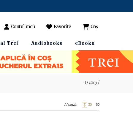
Contul meu
Favorite
Coș
al Trei
Audiobooks
eBooks
0 cărți /
Afișează:
30
60