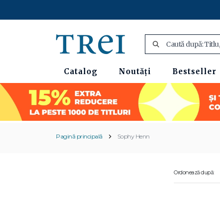
Catalog
Noutăți
Bestseller
Pagină principală
Sophy Henn
Ordonează după: