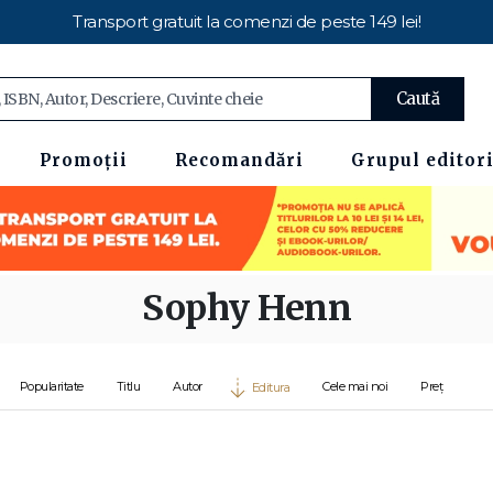
Transport gratuit la comenzi de peste 149 lei!
Caută
Promoții
Recomandări
Grupul editori
Sophy Henn
Popularitate
Titlu
Autor
Cele mai noi
Preț
Editura