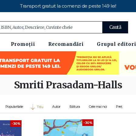
Transport gratuit la comenzi de peste 149 lei!
Caută
Promoții
Recomandări
Grupul editori
Smriti Prasadam-Halls
Popularitate
Autor
Editura
Cele mai noi
Preț
Titlu
-30%
-30%