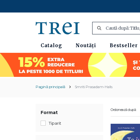
Catalog
Noutăți
Bestseller
Pagină principală
Smriti Prasadam-Halls
Ordonează după:
Format
Tiparit