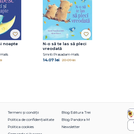
şi noapte
N-o să te las să pleci
vreodată
Halls
Smriti Prasadam-Halls
14.07 lei
ei
20.09 lei
Termeni și condiții
Blog Editura Trei
Politica de confidențialitate
Blog Pandora M
Politica cookies
Newsletter
Comanda si livrarea