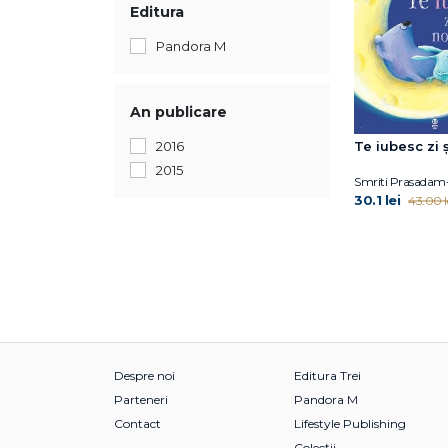
Editura
Pandora M
An publicare
Te iubesc zi 
2016
2015
Smriti Prasadam-
30.1 lei
43.00 l
Despre noi
Editura Trei
Parteneri
Pandora M
Contact
Lifestyle Publishing
Colecții