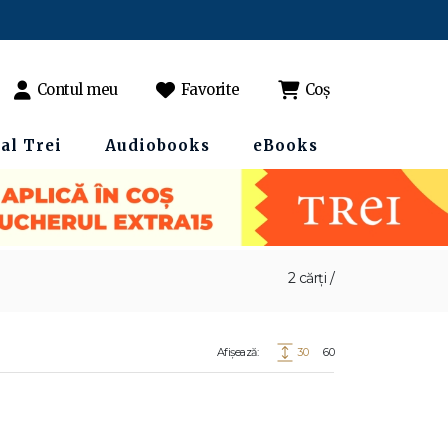
Contul meu
Favorite
Coș
al Trei
Audiobooks
eBooks
2 cărți /
Afișează:
30
60