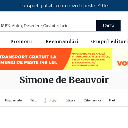
Transport gratuit la comenzi de peste 149 lei!
Caută
Promoții
Recomandări
Grupul editori
Simone de Beauvoir
Popularitate
Titlu
Editura
Cele mai noi
Preț
Autor