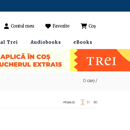
Contul meu
Favorite
Coș
al Trei
Audiobooks
eBooks
0 cărți /
Afișează:
30
60