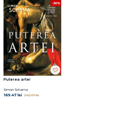
-30%
Puterea artei
Simon Schama
169.47 lei
242.09 lei