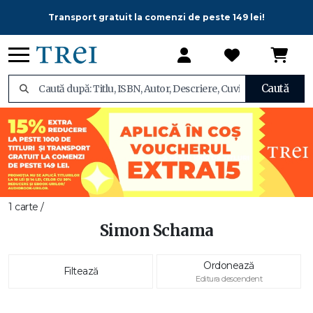
Transport gratuit la comenzi de peste 149 lei!
Caută
1 carte /
Simon Schama
Ordonează
Filtează
Editura descendent