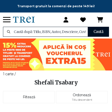
Transport gratuit la comenzi de peste 149 lei!
Caută
1 carte /
Shefali Tsabary
Ordonează
Filtează
Titlu descendent