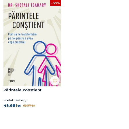
-30%
Părintele conştient
Shefali Tsabary
43.66 lei
62.37 lei