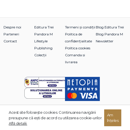
Despre noi
Editura Trei
Termeni și condiții
Blog Editura Trei
Parteneri
Pandora M
Politica de
Blog Pandora M
Contact
Lifestyle
confidențialitate
Newsletter
Publishing
Politica cookies
Colecții
Comanda si
livrarea
Acest site foloseşte cookies. Continuarea navigării
Am
© 2026 Grupul Editorial TREI. Toate drepturile rezervate.
presupune că eşti de acord cu utilizarea cookie-urilor.
înțeles
Dezvoltat de:
Află detalii.