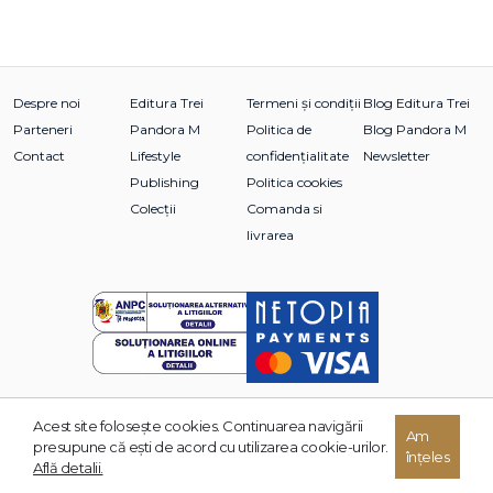
Despre noi
Editura Trei
Termeni și condiții
Blog Editura Trei
Parteneri
Pandora M
Politica de
Blog Pandora M
Contact
Lifestyle
confidențialitate
Newsletter
Publishing
Politica cookies
Colecții
Comanda si
livrarea
Acest site foloseşte cookies. Continuarea navigării
Am
© 2026 Grupul Editorial TREI. Toate drepturile rezervate.
presupune că eşti de acord cu utilizarea cookie-urilor.
înțeles
Dezvoltat de:
Află detalii.