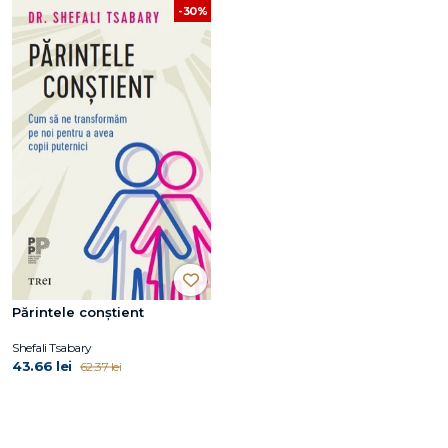
-30%
Părintele conştient
Shefali Tsabary
43.66 lei
62.37 lei