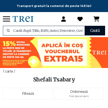
Transport gratuit la comenzi de peste 149 lei!
Caută
1 carte /
Shefali Tsabary
Ordonează
Filtează
Preț descendent