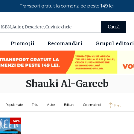
Transport gratuit la comenzi de peste 149 lei!
Caută
Promoții
Recomandări
Grupul editori
Shauki Al-Gareeb
Popularitate
Titlu
Autor
Editura
Cele mai noi
Preț
-40%