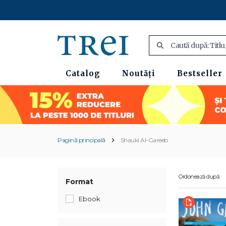
Catalog
Noutăți
Bestseller
Pagină principală
Shauki Al-Gareeb
Ordonează după:
Format
Ebook