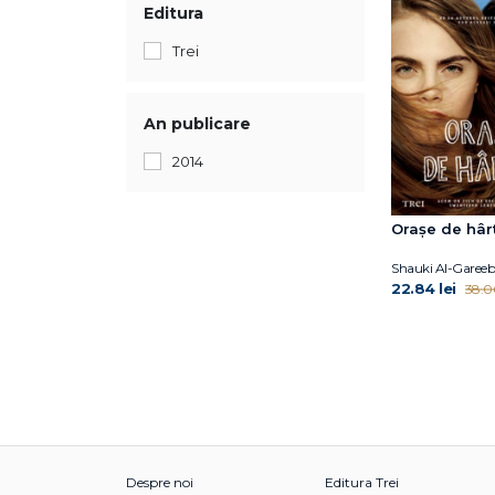
Editura
Trei
An publicare
2014
Oraşe de hâr
Shauki Al-Gareeb
22.84 lei
38.06
Despre noi
Editura Trei