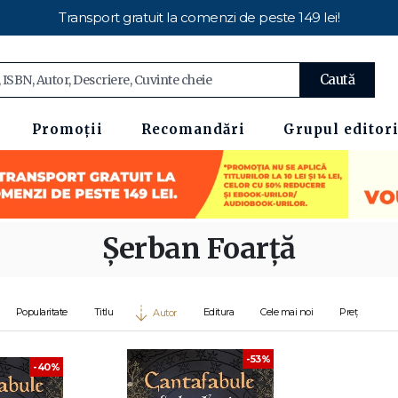
Transport gratuit la comenzi de peste 149 lei!
Caută
Promoții
Recomandări
Grupul editori
Șerban Foarță
Popularitate
Titlu
Editura
Cele mai noi
Preț
Autor
-53%
-40%