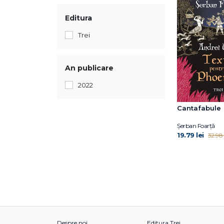
Editura
Trei
An publicare
2022
Cantafabule
Șerban Foarță
19.79 lei
32.98 
Despre noi
Editura Trei