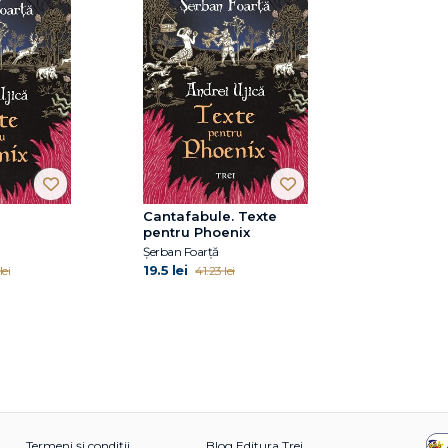
Cantafabule. Texte
pentru Phoenix
Șerban Foarță
19.5 lei
lei
41.23 lei
Termeni și condiții
Blog Editura Trei