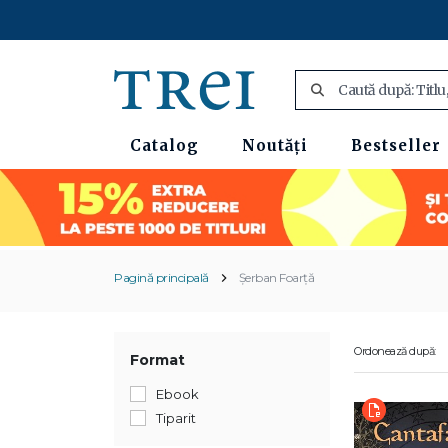
Catalog
Noutăți
Bestseller
Pagină principală
Șerban Foarță
Ordonează după:
Format
Ebook
Tiparit