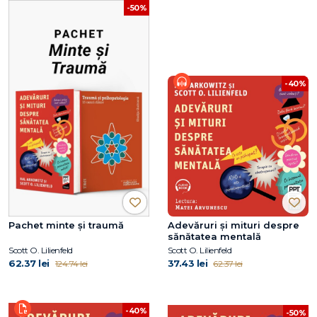
-50%
-40%
Pachet minte și traumă
Adevăruri și mituri despre
sănătatea mentală
Scott O. Lilienfeld
Scott O. Lilienfeld
62.37 lei
37.43 lei
124.74 lei
62.37 lei
-40%
-50%