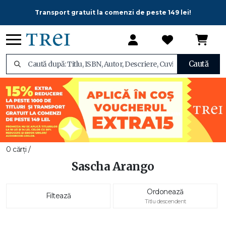
Transport gratuit la comenzi de peste 149 lei!
Caută
0 cărți /
Sascha Arango
Ordonează
Filtează
Titlu descendent