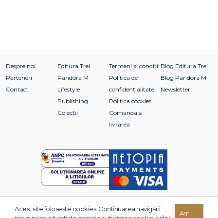
Despre noi
Editura Trei
Termeni și condiții
Blog Editura Trei
Parteneri
Pandora M
Politica de
Blog Pandora M
Contact
Lifestyle
confidențialitate
Newsletter
Publishing
Politica cookies
Colecții
Comanda si
livrarea
Acest site foloseşte cookies. Continuarea navigării
© 2026 Grupul Editorial TREI. Toate drepturile rezervate.
Am
presupune că eşti de acord cu utilizarea cookie-urilor.