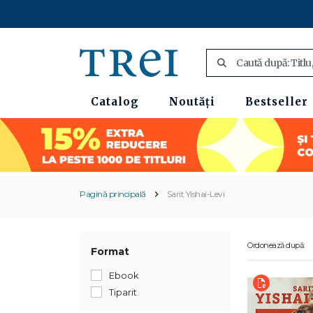
Catalog
Noutăți
Bestseller
Pagină principală
Sarit Yishai-Levi
Ordonează după:
Format
Ebook
Tiparit