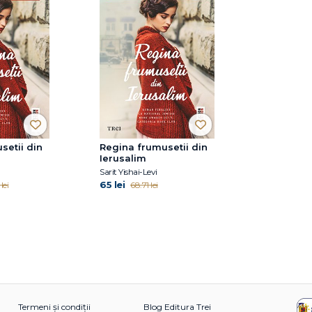
setii din
Regina frumusetii din
Ierusalim
Sarit Yishai-Levi
65 lei
lei
68.71 lei
Termeni și condiții
Blog Editura Trei