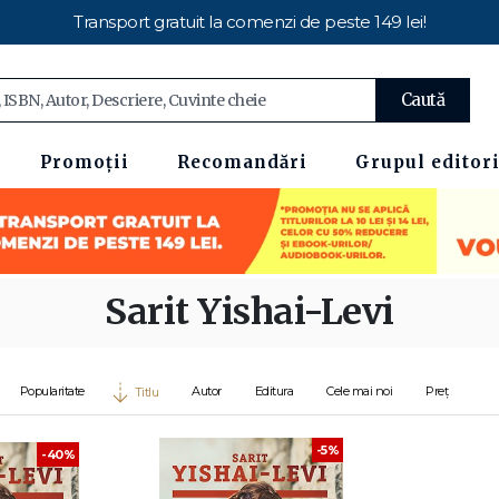
Transport gratuit la comenzi de peste 149 lei!
Caută
Promoții
Recomandări
Grupul editori
Sarit Yishai-Levi
Popularitate
Autor
Editura
Cele mai noi
Preț
Titlu
-5%
-40%