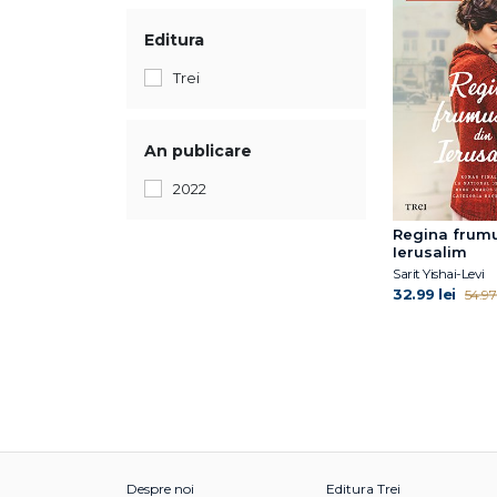
Editura
Trei
An publicare
2022
Regina frumu
Ierusalim
Sarit Yishai-Levi
32.99 lei
54.97 
Despre noi
Editura Trei