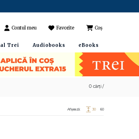
Contul meu
Favorite
Coș
al Trei
Audiobooks
eBooks
0 cărți /
Afișează:
30
60