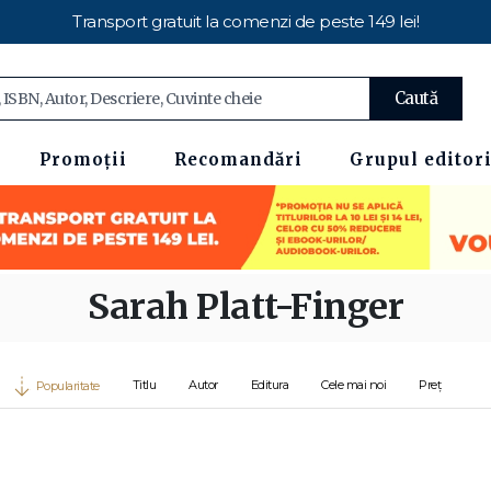
Transport gratuit la comenzi de peste 149 lei!
Caută
Promoții
Recomandări
Grupul editori
Sarah Platt-Finger
Titlu
Autor
Editura
Cele mai noi
Preț
Popularitate