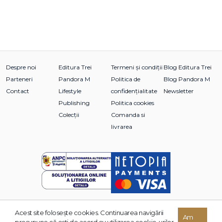
Despre noi
Editura Trei
Termeni și condiții
Blog Editura Trei
Parteneri
Pandora M
Politica de
Blog Pandora M
Contact
Lifestyle
confidențialitate
Newsletter
Publishing
Politica cookies
Colecții
Comanda si
livrarea
Acest site foloseşte cookies. Continuarea navigării
© 2026 Grupul Editorial TREI. Toate drepturile rezervate.
Am
presupune că eşti de acord cu utilizarea cookie-urilor.