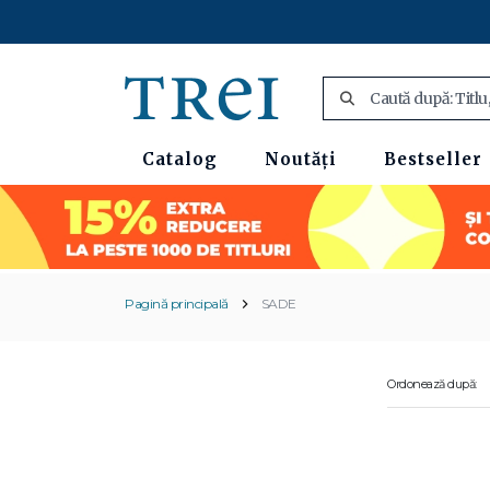
Catalog
Noutăți
Bestseller
Pagină principală
SADE
Ordonează după: