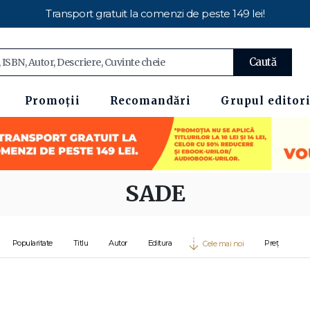
Transport gratuit la comenzi de peste 149 lei!
Caută
Promoții
Recomandări
Grupul editori
SADE
Popularitate
Titlu
Autor
Editura
Preț
Cele mai noi