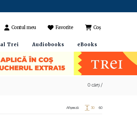
Contul meu
Favorite
Coș
al Trei
Audiobooks
eBooks
0 cărți /
Afișează:
30
60