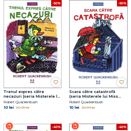
-50%
-50%
Trenul expres către
Scara către catastrofă
necazuri (seria Misterele lui
(seria Misterele lui Miss
Miss Mallard)
Mallard)
Robert Quackenbush
Robert Quackenbush
10 lei
10 lei
20.09 lei
20.09 lei
-40%
-40%