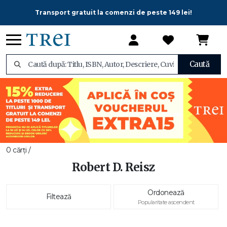
Transport gratuit la comenzi de peste 149 lei!
Caută
0 cărți /
Robert D. Reisz
Ordonează
Filtează
Popularitate ascendent