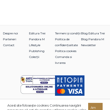
Despre noi
Editura Trei
Termeni și condiții
Blog Editura Trei
Parteneri
Pandora M
Politica de
Blog Pandora M
Contact
Lifestyle
confidențialitate
Newsletter
Publishing
Politica cookies
Colecții
Comanda si
livrarea
Acest site foloseşte cookies. Continuarea navigării
© 2026 Grupul Editorial TREI. Toate drepturile rezervate.
Am
presupune că eşti de acord cu utilizarea cookie-urilor.