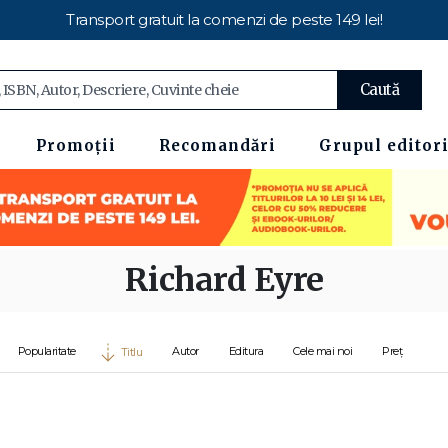
Transport gratuit la comenzi de peste 149 lei!
Caută
Promoții
Recomandări
Grupul editori
Richard Eyre
Popularitate
Autor
Editura
Cele mai noi
Preț
Titlu