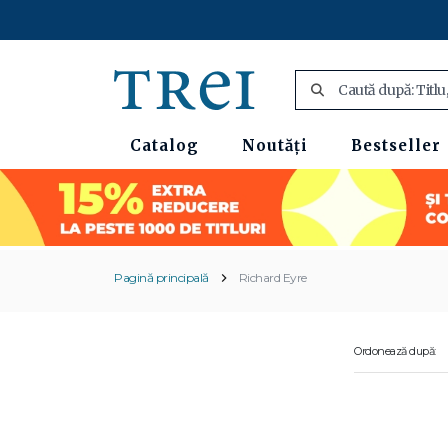
Catalog
Noutăți
Bestseller
Pagină principală
Richard Eyre
Ordonează după: