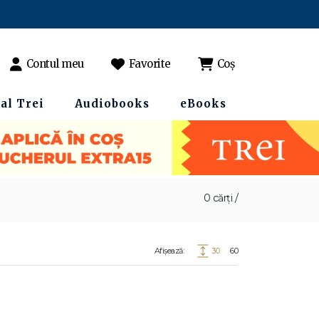
Contul meu
Favorite
Coș
al Trei
Audiobooks
eBooks
0 cărți /
Afișează:
30
60