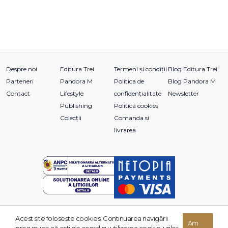
Despre noi
Editura Trei
Termeni și condiții
Blog Editura Trei
Parteneri
Pandora M
Politica de
Blog Pandora M
Contact
Lifestyle
confidențialitate
Newsletter
Publishing
Politica cookies
Colecții
Comanda si
livrarea
Acest site foloseşte cookies. Continuarea navigării
© 2026 Grupul Editorial TREI. Toate drepturile rezervate.
Am
presupune că eşti de acord cu utilizarea cookie-urilor.