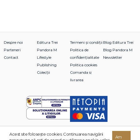
Despre noi
Editura Trei
Termeni și condiții
Blog Editura Trei
Parteneri
Pandora M
Politica de
Blog Pandora M
Contact
Lifestyle
confidențialitate
Newsletter
Publishing
Politica cookies
Colecții
Comanda si
livrarea
Acest site foloseşte cookies. Continuarea navigării
© 2026 Grupul Editorial TREI. Toate drepturile rezervate.
Am
presupune că eşti de acord cu utilizarea cookie-urilor.