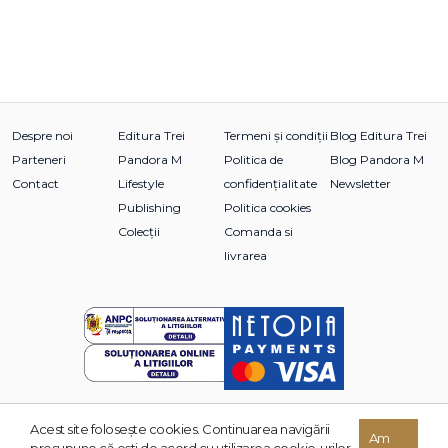
Despre noi
Editura Trei
Termeni și condiții
Blog Editura Trei
Parteneri
Pandora M
Politica de
Blog Pandora M
Contact
Lifestyle
confidențialitate
Newsletter
Publishing
Politica cookies
Colecții
Comanda si
livrarea
Acest site foloseşte cookies. Continuarea navigării
© 2026 Grupul Editorial TREI. Toate drepturile rezervate.
Am
presupune că eşti de acord cu utilizarea cookie-urilor.