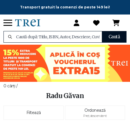
Transport gratuit la comenzi de peste 149 lei!
Caută
0 cărți /
Radu Găvan
Ordonează
Filtează
Preț descendent