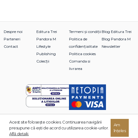
Despre noi
Editura Trei
Termeni și condiții
Blog Editura Trei
Parteneri
Pandora M
Politica de
Blog Pandora M
Contact
Lifestyle
confidențialitate
Newsletter
Publishing
Politica cookies
Colecții
Comanda si
livrarea
Acest site foloseşte cookies. Continuarea navigării
© 2026 Grupul Editorial TREI. Toate drepturile rezervate.
Am
presupune că eşti de acord cu utilizarea cookie-urilor.
înțeles
Dezvoltat de:
Află detalii.