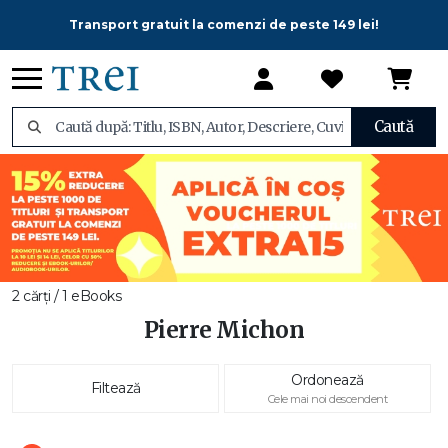
Transport gratuit la comenzi de peste 149 lei!
Caută
2 cărți / 1 eBooks
Pierre Michon
Ordonează
Filtează
Cele mai noi descendent