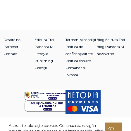
Despre noi
Editura Trei
Termeni și condiții
Blog Editura Trei
Parteneri
Pandora M
Politica de
Blog Pandora M
Contact
Lifestyle
confidențialitate
Newsletter
Publishing
Politica cookies
Colecții
Comanda si
livrarea
Acest site foloseşte cookies. Continuarea navigării
© 2026 Grupul Editorial TREI. Toate drepturile rezervate.
Am
presupune că eşti de acord cu utilizarea cookie-urilor.