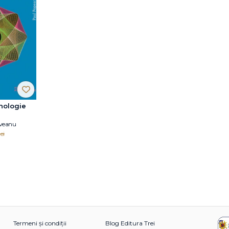
ihologie
veanu
ei
Termeni și condiții
Blog Editura Trei