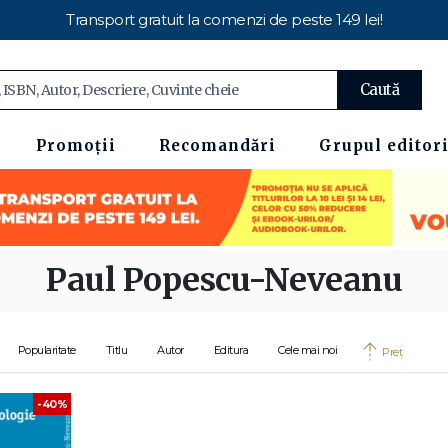
Transport gratuit la comenzi de peste 149 lei!
Caută
Promoții
Recomandări
Grupul editori
Paul Popescu-Neveanu
Popularitate
Titlu
Autor
Editura
Cele mai noi
Preț
-40%