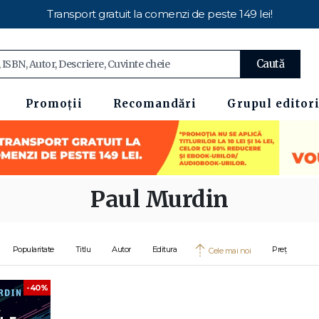
Transport gratuit la comenzi de peste 149 lei!
Caută
Promoții
Recomandări
Grupul editori
Paul Murdin
Popularitate
Titlu
Autor
Editura
Preț
Cele mai noi
-40%