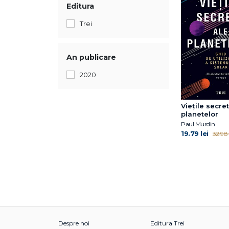
Editura
Trei
An publicare
2020
Viețile secre
planetelor
Paul Murdin
19.79 lei
32.98 
Despre noi
Editura Trei