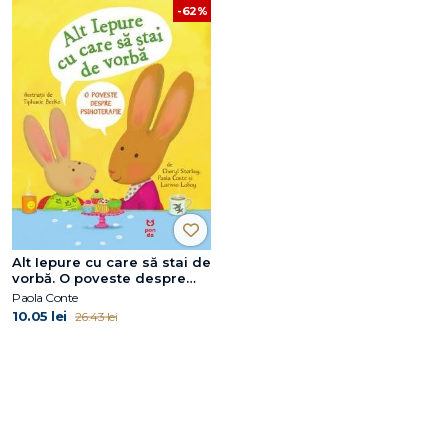
-62%
Alt Iepure cu care să stai de
vorbă. O poveste despre
psihoterapie
Paola Conte
10.05 lei
26.43 lei