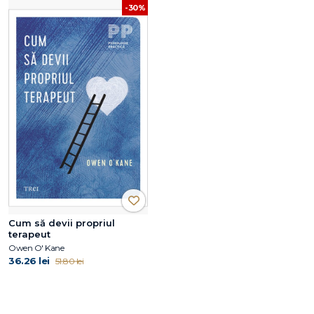
-30%
Cum să devii propriul
terapeut
Owen O' Kane
36.26 lei
51.80 lei