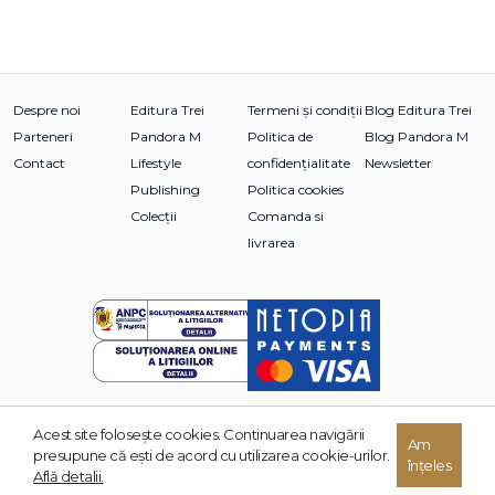
Despre noi
Editura Trei
Termeni și condiții
Blog Editura Trei
Parteneri
Pandora M
Politica de
Blog Pandora M
Contact
Lifestyle
confidențialitate
Newsletter
Publishing
Politica cookies
Colecții
Comanda si
livrarea
Acest site foloseşte cookies. Continuarea navigării
© 2026 Grupul Editorial TREI. Toate drepturile rezervate.
Am
presupune că eşti de acord cu utilizarea cookie-urilor.
înțeles
Dezvoltat de:
Află detalii.