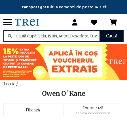
Transport gratuit la comenzi de peste 149 lei!
Caută
1 carte /
Owen O' Kane
Ordonează
Filtează
Cele mai noi descendent