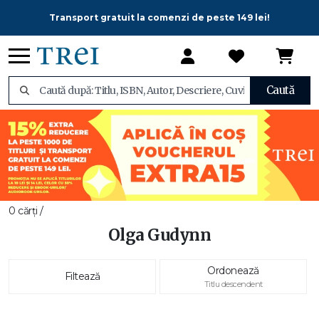
Transport gratuit la comenzi de peste 149 lei!
Caută
0 cărți /
Olga Gudynn
Ordonează
Filtează
Titlu descendent