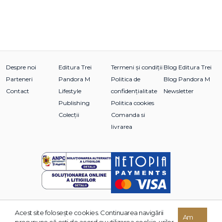
Despre noi
Editura Trei
Termeni și condiții
Blog Editura Trei
Parteneri
Pandora M
Politica de
Blog Pandora M
Contact
Lifestyle
confidențialitate
Newsletter
Publishing
Politica cookies
Colecții
Comanda si
livrarea
Acest site foloseşte cookies. Continuarea navigării
© 2026 Grupul Editorial TREI. Toate drepturile rezervate.
Am
presupune că eşti de acord cu utilizarea cookie-urilor.