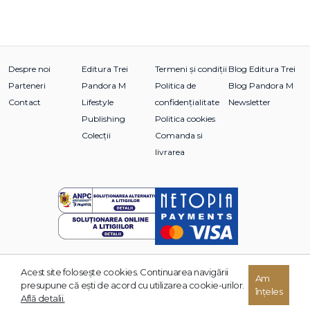
Despre noi
Editura Trei
Termeni și condiții
Blog Editura Trei
Parteneri
Pandora M
Politica de
Blog Pandora M
Contact
Lifestyle
confidențialitate
Newsletter
Publishing
Politica cookies
Colecții
Comanda si
livrarea
Acest site foloseşte cookies. Continuarea navigării
© 2026 Grupul Editorial TREI. Toate drepturile rezervate.
Am
presupune că eşti de acord cu utilizarea cookie-urilor.
înțeles
Dezvoltat de:
Află detalii.