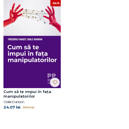
-54%
Cum să te impui în fața
manipulatorilor
Odile Darbon
24.07 lei
51.80 lei