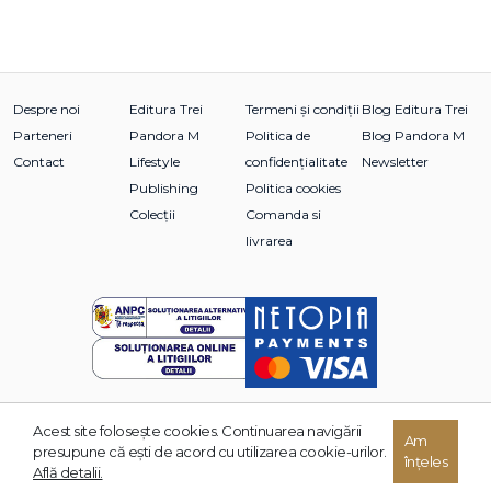
Despre noi
Editura Trei
Termeni și condiții
Blog Editura Trei
Parteneri
Pandora M
Politica de
Blog Pandora M
Contact
Lifestyle
confidențialitate
Newsletter
Publishing
Politica cookies
Colecții
Comanda si
livrarea
Acest site foloseşte cookies. Continuarea navigării
© 2026 Grupul Editorial TREI. Toate drepturile rezervate.
Am
presupune că eşti de acord cu utilizarea cookie-urilor.
înțeles
Dezvoltat de:
Află detalii.