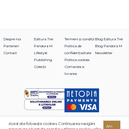
Despre noi
Editura Trei
Termeni și condiții
Blog Editura Trei
Parteneri
Pandora M
Politica de
Blog Pandora M
Contact
Lifestyle
confidențialitate
Newsletter
Publishing
Politica cookies
Colecții
Comanda si
livrarea
Acest site foloseşte cookies. Continuarea navigării
© 2026 Grupul Editorial TREI. Toate drepturile rezervate.
Am
presupune că eşti de acord cu utilizarea cookie-urilor.