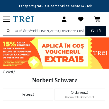
Transport gratuit la comenzi de peste 149 lei!
Caută
0 cărți /
Norbert Schwarz
Ordonează
Filtează
Popularitate descendent