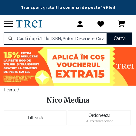
Transport gratuit la comenzi de peste 149 lei!
Caută
1 carte /
Nico Medina
Ordonează
Filtează
Autor descendent