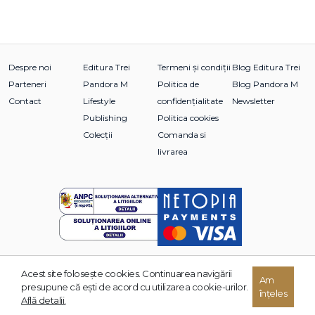
Despre noi
Editura Trei
Termeni și condiții
Blog Editura Trei
Parteneri
Pandora M
Politica de
Blog Pandora M
Contact
Lifestyle
confidențialitate
Newsletter
Publishing
Politica cookies
Colecții
Comanda si
livrarea
Acest site foloseşte cookies. Continuarea navigării
Am
© 2026 Grupul Editorial TREI. Toate drepturile rezervate.
presupune că eşti de acord cu utilizarea cookie-urilor.
înțeles
Dezvoltat de:
Află detalii.