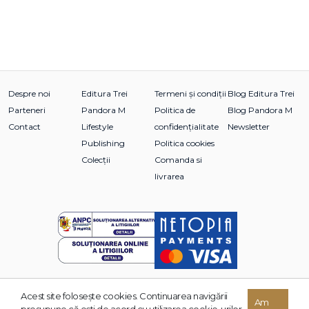
Despre noi
Editura Trei
Termeni și condiții
Blog Editura Trei
Parteneri
Pandora M
Politica de
Blog Pandora M
Contact
Lifestyle
confidențialitate
Newsletter
Publishing
Politica cookies
Colecții
Comanda si
livrarea
Acest site foloseşte cookies. Continuarea navigării
© 2026 Grupul Editorial TREI. Toate drepturile rezervate.
Am
presupune că eşti de acord cu utilizarea cookie-urilor.