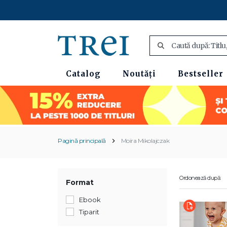
Catalog
Noutăți
Bestseller
Pagină principală
Moïra Mikolajczak
Ordonează după:
Format
Ebook
Tiparit