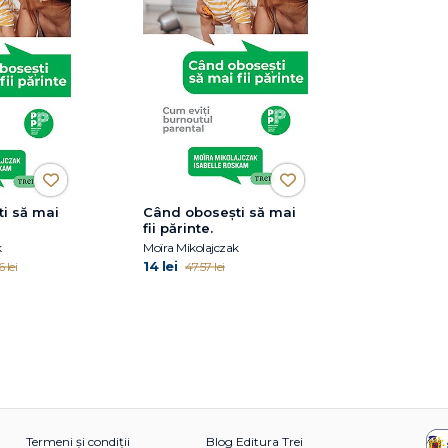
i să mai
Când obosești să mai
fii părinte.
k
Moïra Mikolajczak
14 lei
 lei
47.57 lei
Termeni și condiții
Blog Editura Trei