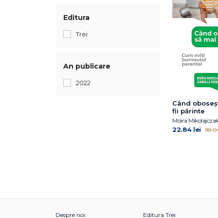
Editura
Trei
An publicare
2022
Când oboseșt
fii părinte
Moïra Mikolajcza
22.84 lei
38.06
Despre noi
Editura Trei