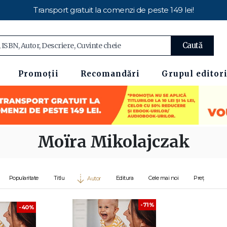
Transport gratuit la comenzi de peste 149 lei!
Caută
Promoții
Recomandări
Grupul editori
Moïra Mikolajczak
Popularitate
Titlu
Editura
Cele mai noi
Preț
Autor
-71%
-40%