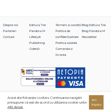
Despre noi
Editura Trei
Termeni și condiții
Blog Editura Trei
Parteneri
Pandora M
Politica de
Blog Pandora M
Contact
Lifestyle
confidențialitate
Newsletter
Publishing
Politica cookies
Colecții
Comanda si
livrarea
Acest site foloseşte cookies. Continuarea navigării
© 2026 Grupul Editorial TREI. Toate drepturile rezervate.
Am
presupune că eşti de acord cu utilizarea cookie-urilor.
înțeles
Dezvoltat de:
Află detalii.