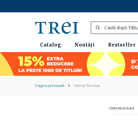
Catalog
Noutăți
Bestseller
Pagină principală
Mikhail Tombak
Ordonează după: