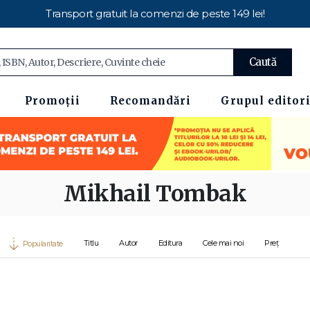
Transport gratuit la comenzi de peste 149 lei!
Caută
Promoții
Recomandări
Grupul editori
Mikhail Tombak
Titlu
Autor
Editura
Cele mai noi
Preț
Popularitate