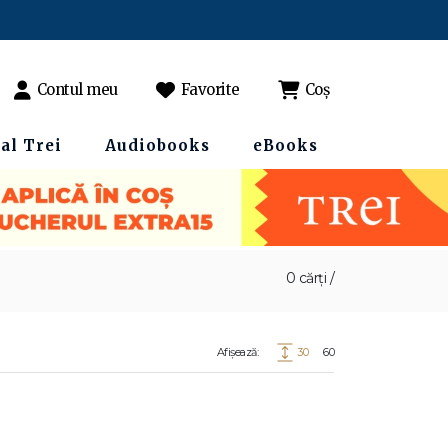
Contul meu
Favorite
Coș
al Trei
Audiobooks
eBooks
0 cărți /
Afișează:
30
60