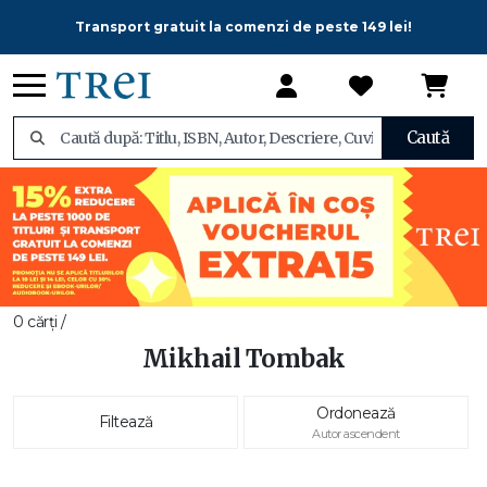
Transport gratuit la comenzi de peste 149 lei!
Caută
0 cărți /
Mikhail Tombak
Ordonează
Filtează
Autor ascendent