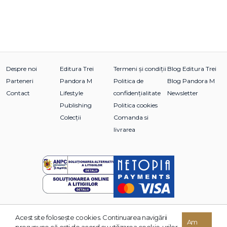
Despre noi
Editura Trei
Termeni și condiții
Blog Editura Trei
Parteneri
Pandora M
Politica de
Blog Pandora M
Contact
Lifestyle
confidențialitate
Newsletter
Publishing
Politica cookies
Colecții
Comanda si
livrarea
Acest site foloseşte cookies. Continuarea navigării
© 2026 Grupul Editorial TREI. Toate drepturile rezervate.
Am
presupune că eşti de acord cu utilizarea cookie-urilor.