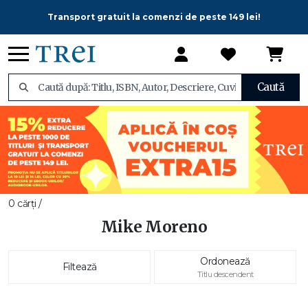
Transport gratuit la comenzi de peste 149 lei!
Caută
0 cărți /
Mike Moreno
Ordonează
Filtează
Titlu descendent