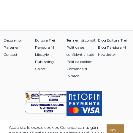
Despre noi
Editura Trei
Termeni și condiții
Blog Editura Trei
Parteneri
Pandora M
Politica de
Blog Pandora M
Contact
Lifestyle
confidențialitate
Newsletter
Publishing
Politica cookies
Colecții
Comanda si
livrarea
Acest site foloseşte cookies. Continuarea navigării
© 2026 Grupul Editorial TREI. Toate drepturile rezervate.
Am
presupune că eşti de acord cu utilizarea cookie-urilor.