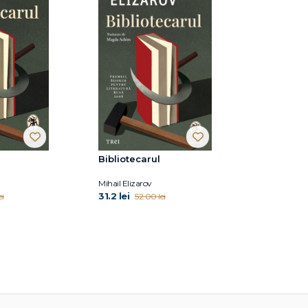
Bibliotecarul
Mihail Elizarov
31.2 lei
ei
52.00 lei