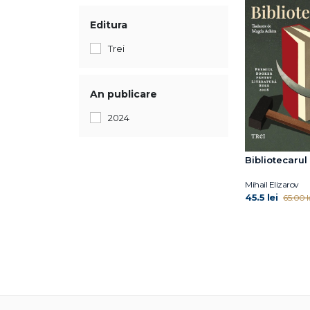
Editura
Trei
An publicare
2024
Bibliotecarul
Mihail Elizarov
45.5 lei
65.00 l