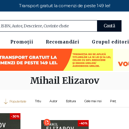
Transport gratuit la comenzi de peste 149 lei!
Caută
Promoții
Recomandări
Grupul editori
Mihail Elizarov
Titlu
Autor
Editura
Cele mai noi
Preț
Popularitate
-30%
-40%