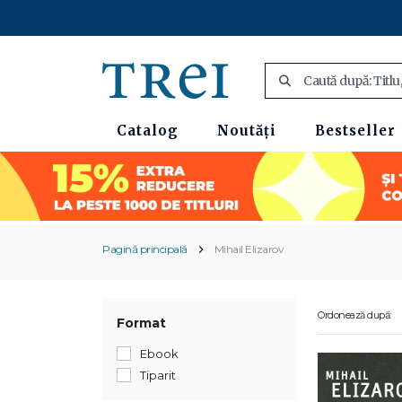
Catalog
Noutăți
Bestseller
Pagină principală
Mihail Elizarov
Ordonează după:
Format
Ebook
Tiparit