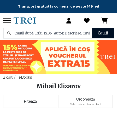
Transport gratuit la comenzi de peste 149 lei!
Caută
2 cărți / 1 eBooks
Mihail Elizarov
Ordonează
Filtează
Cele mai noi descendent