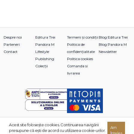
Despre noi
Editura Trei
Termeni și condiții
Blog Editura Trei
Parteneri
Pandora M
Politica de
Blog Pandora M
Contact
Lifestyle
confidențialitate
Newsletter
Publishing
Politica cookies
Colecții
Comanda si
livrarea
Acest site foloseşte cookies. Continuarea navigării
Am
© 2026 Grupul Editorial TREI. Toate drepturile rezervate.
presupune că eşti de acord cu utilizarea cookie-urilor.
înțeles