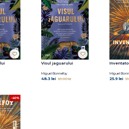
lui
Visul jaguarului
Inventato
Miguel Bonnefoy
Miguel Bonn
48.3 lei
25.9 lei
69.00 lei
51
-40%