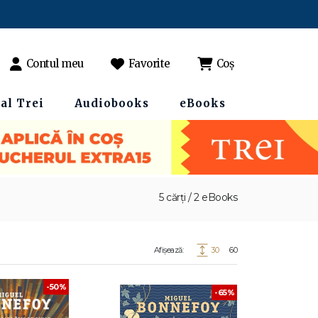
Contul meu
Favorite
Coș
al Trei
Audiobooks
eBooks
5 cărți / 2 eBooks
Afișează:
30
60
-50%
-65%