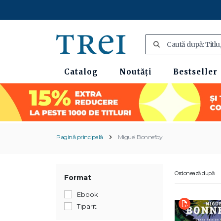
Catalog
Noutăți
Bestseller
Pagină principală
Miguel Bonnefoy
Ordonează după:
Format
Ebook
Tiparit