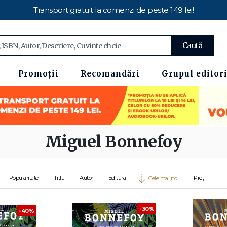
Transport gratuit la comenzi de peste 149 lei!
Caută
Promoții
Recomandări
Grupul editori
Miguel Bonnefoy
Popularitate
Titlu
Autor
Editura
Preț
Cele mai noi
-30%
-40%