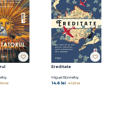
rul
Ereditate
efoy
Miguel Bonnefoy
14.6 lei
.80 lei
41.23 lei