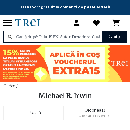
Transport gratuit la comenzi de peste 149 lei!
Caută
0 cărți /
Michael R. Irwin
Ordonează
Filtează
Cele mai noi ascendent