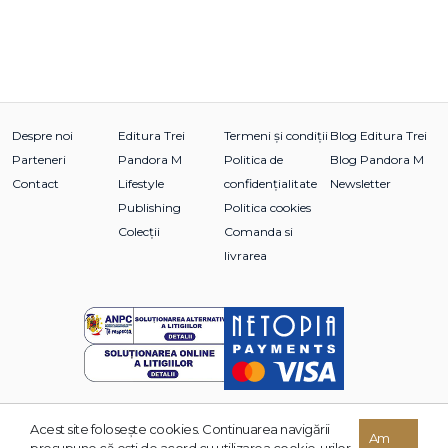
Despre noi
Editura Trei
Termeni și condiții
Blog Editura Trei
Parteneri
Pandora M
Politica de
Blog Pandora M
Contact
Lifestyle
confidențialitate
Newsletter
Publishing
Politica cookies
Colecții
Comanda si
livrarea
Acest site foloseşte cookies. Continuarea navigării
© 2026 Grupul Editorial TREI. Toate drepturile rezervate.
Am
presupune că eşti de acord cu utilizarea cookie-urilor.