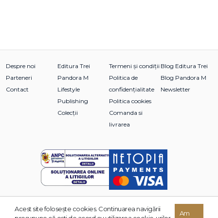
Despre noi
Editura Trei
Termeni și condiții
Blog Editura Trei
Parteneri
Pandora M
Politica de
Blog Pandora M
Contact
Lifestyle
confidențialitate
Newsletter
Publishing
Politica cookies
Colecții
Comanda si
livrarea
Acest site foloseşte cookies. Continuarea navigării
© 2026 Grupul Editorial TREI. Toate drepturile rezervate.
Am
presupune că eşti de acord cu utilizarea cookie-urilor.