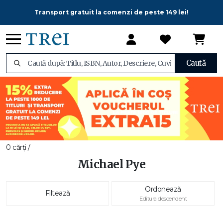
Transport gratuit la comenzi de peste 149 lei!
Caută
0 cărți /
Michael Pye
Ordonează
Filtează
Editura descendent