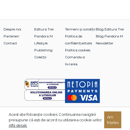
Despre noi
Editura Trei
Termeni și condiții
Blog Editura Trei
Parteneri
Pandora M
Politica de
Blog Pandora M
Contact
Lifestyle
confidențialitate
Newsletter
Publishing
Politica cookies
Colecții
Comanda si
livrarea
Acest site foloseşte cookies. Continuarea navigării
© 2026 Grupul Editorial TREI. Toate drepturile rezervate.
Am
presupune că eşti de acord cu utilizarea cookie-urilor.
înțeles
Dezvoltat de:
Află detalii.