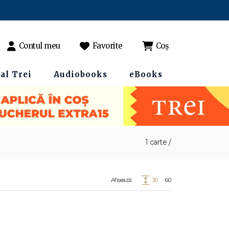
Contul meu
Favorite
Coș
al Trei
Audiobooks
eBooks
1 carte /
Afișează:
30
60