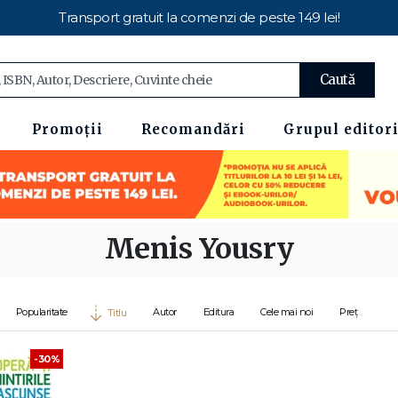
Transport gratuit la comenzi de peste 149 lei!
Caută
Promoții
Recomandări
Grupul editori
Menis Yousry
Popularitate
Autor
Editura
Cele mai noi
Preț
Titlu
-30%