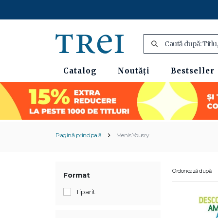
Catalog
Noutăți
Bestseller
Pagină principală
Menis Yousry
Ordonează după:
Format
Tiparit