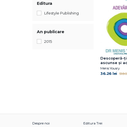
Editura
Lifestyle Publishing
An publicare
2015
Descoperă-ţi 
ascunse şi a
eu
Menis Yousry
36.26 lei
51.80 
Despre noi
Editura Trei