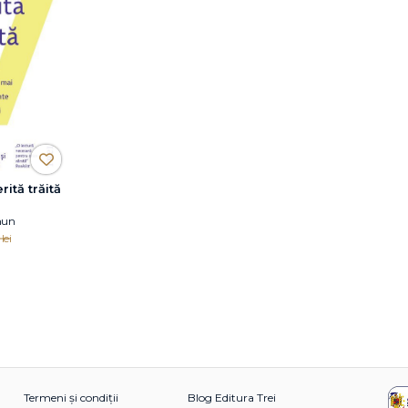
ită trăită
mun
lei
Termeni și condiții
Blog Editura Trei