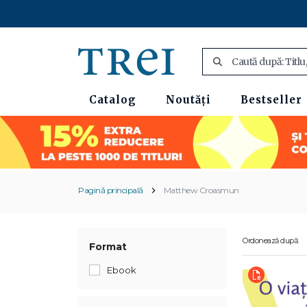
Catalog
Noutăți
Bestseller
Pagină principală
Matthew Croasmun
Ordonează după:
Format
Ebook