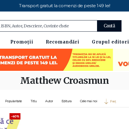
Transport gratuit la comenzi de peste 149 lei!
Caută
Promoții
Recomandări
Grupul editori
Matthew Croasmun
Popularitate
Titlu
Autor
Editura
Cele mai noi
Preț
-40%