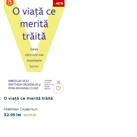
-40%
O viaţă ce merită trăită
Matthew Croasmun
32.99 lei
54.97 lei