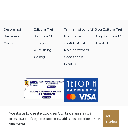
Despre noi
Editura Trei
Termeni și condiții
Blog Editura Trei
Parteneri
Pandora M
Politica de
Blog Pandora M
Contact
Lifestyle
confidențialitate
Newsletter
Publishing
Politica cookies
Colecții
Comanda si
livrarea
Acest site foloseşte cookies. Continuarea navigării
© 2026 Grupul Editorial TREI. Toate drepturile rezervate.
Am
presupune că eşti de acord cu utilizarea cookie-urilor.
înțeles
Dezvoltat de:
Află detalii.