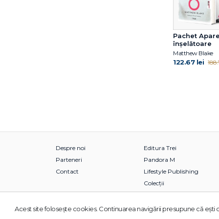
Pachet Apar
înșelătoare
Matthew Blake
122.67 lei
188.7
Despre noi
Editura Trei
Parteneri
Pandora M
Contact
Lifestyle Publishing
Colecții
Acest site foloseşte cookies. Continuarea navigării presupune că eşti d
© 2026 Grupul Editorial TREI. Toate drepturile rezervate.