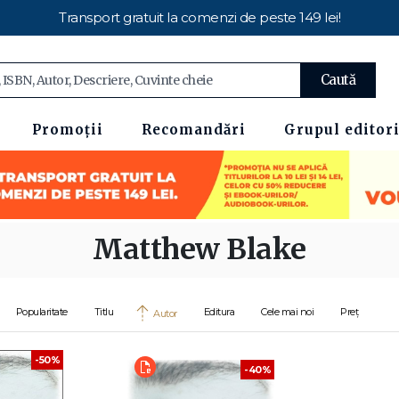
Transport gratuit la comenzi de peste 149 lei!
Caută
Promoții
Recomandări
Grupul editori
Matthew Blake
Popularitate
Titlu
Editura
Cele mai noi
Preț
Autor
-50%
-40%