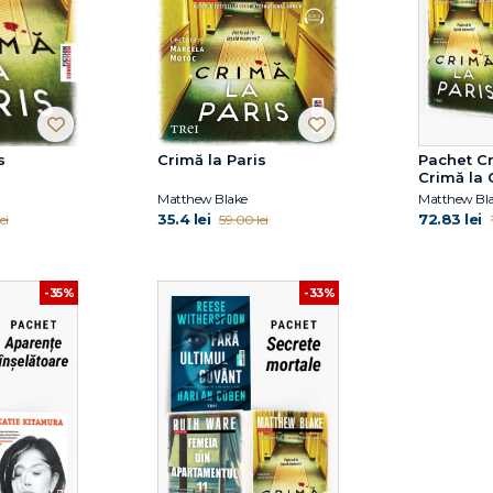
s
Crimă la Paris
Pachet Cr
Crimă la 
Matthew Blake
Matthew Bl
35.4 lei
72.83 lei
ei
59.00 lei
-35%
-33%