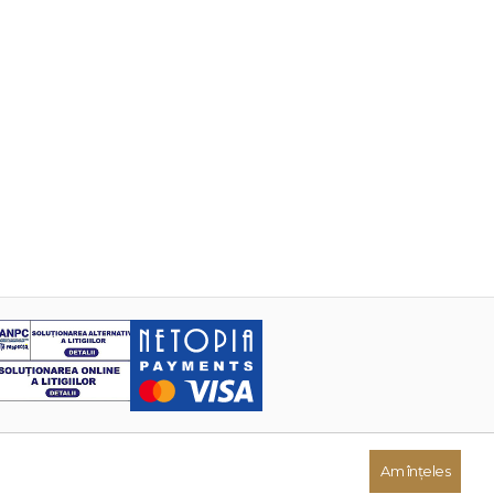
Am înțeles
Dezvoltat de: