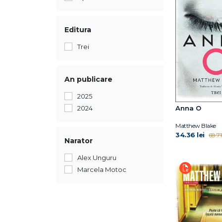
Editura
Trei
An publicare
2025
Anna O
2024
Matthew Blake
34.36 lei
68.71 
Narator
Alex Unguru
Marcela Motoc