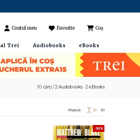
Contul meu
Favorite
Coș
al Trei
Audiobooks
eBooks
10 cărți / 2 Audiobooks · 2 eBooks
Afișează:
30
60
-30%