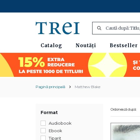
Catalog
Noutăți
Bestseller
Pagină principală
Matthew Blake
Ordonează după:
Format
Audiobook
Ebook
Tiparit