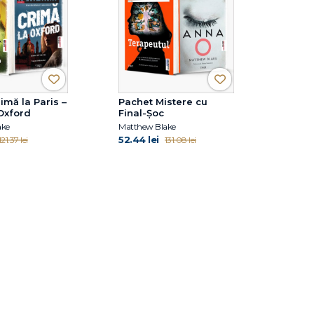
imă la Paris –
Pachet Mistere cu
Oxford
Final-Șoc
ake
Matthew Blake
52.44 lei
121.37 lei
131.08 lei