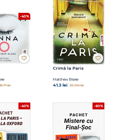
-40%
Crimă la Paris
ake
Matthew Blake
41.3 lei
8.71 lei
59.00 lei
-40%
-60%