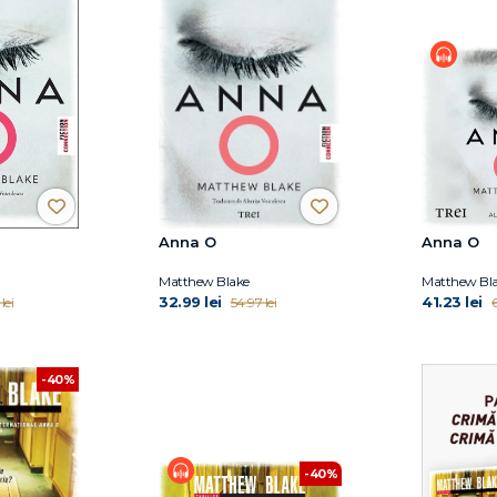
Anna O
Anna O
Matthew Blake
Matthew Bl
32.99 lei
41.23 lei
lei
54.97 lei
6
-40%
-40%