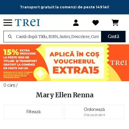
Transport gratuit la comenzi de peste 149 lei!
Caută
0 cărți /
Mary Ellen Renna
Ordonează
Filtează
Preț ascendent