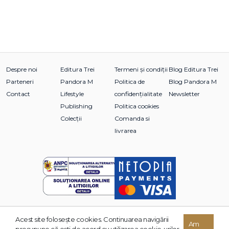
Despre noi
Editura Trei
Termeni și condiții
Blog Editura Trei
Parteneri
Pandora M
Politica de
Blog Pandora M
Contact
Lifestyle
confidențialitate
Newsletter
Publishing
Politica cookies
Colecții
Comanda si
livrarea
Acest site foloseşte cookies. Continuarea navigării
© 2026 Grupul Editorial TREI. Toate drepturile rezervate.
Am
presupune că eşti de acord cu utilizarea cookie-urilor.