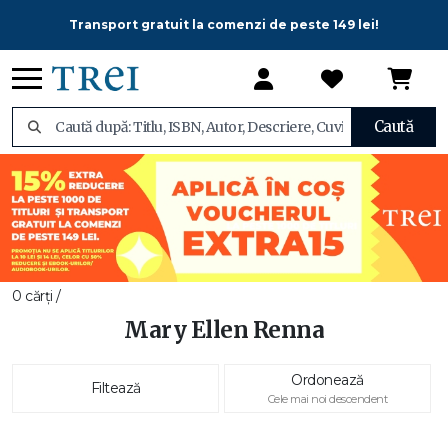
Transport gratuit la comenzi de peste 149 lei!
Caută
0 cărți /
Mary Ellen Renna
Ordonează
Filtează
Cele mai noi descendent