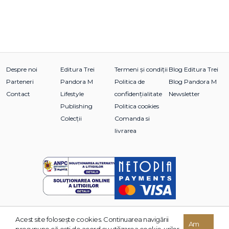
Despre noi
Editura Trei
Termeni și condiții
Blog Editura Trei
Parteneri
Pandora M
Politica de
Blog Pandora M
Contact
Lifestyle
confidențialitate
Newsletter
Publishing
Politica cookies
Colecții
Comanda si
livrarea
Acest site foloseşte cookies. Continuarea navigării
© 2026 Grupul Editorial TREI. Toate drepturile rezervate.
Am
presupune că eşti de acord cu utilizarea cookie-urilor.