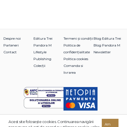
Despre noi
Editura Trei
Termeni și condiții
Blog Editura Trei
Parteneri
Pandora M
Politica de
Blog Pandora M
Contact
Lifestyle
confidențialitate
Newsletter
Publishing
Politica cookies
Colecții
Comanda si
livrarea
Acest site foloseşte cookies. Continuarea navigării
© 2026 Grupul Editorial TREI. Toate drepturile rezervate.
Am
presupune că eşti de acord cu utilizarea cookie-urilor.