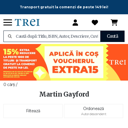
Transport gratuit la comenzi de peste 149 lei!
Caută
0 cărți /
Martin Gayford
Ordonează
Filtează
Autor descendent